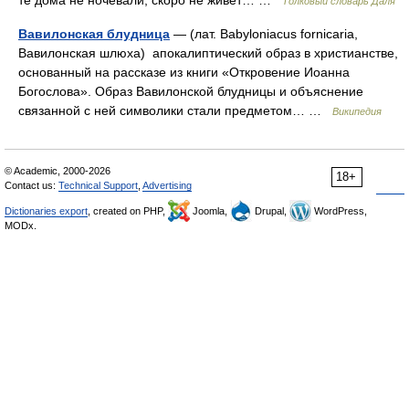
те дома не ночевали, скоро не живет… …
Толковый словарь Даля
Вавилонская блудница
— (лат. Babyloniacus fornicaria,
Вавилонская шлюха) апокалиптический образ в христианстве,
основанный на рассказе из книги «Откровение Иоанна
Богослова». Образ Вавилонской блудницы и объяснение
связанной с ней символики стали предметом… …
Википедия
© Academic, 2000-2026
18+
Contact us:
Technical Support
,
Advertising
Dictionaries export
, created on PHP,
Joomla,
Drupal,
WordPress,
MODx.