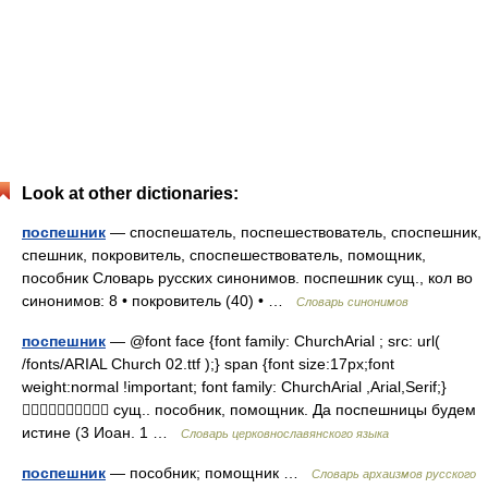
Look at other dictionaries:
поспешник
— споспешатель, поспешествователь, споспешник,
спешник, покровитель, споспешествователь, помощник,
пособник Словарь русских синонимов. поспешник сущ., кол во
синонимов: 8 • покровитель (40) • …
Словарь синонимов
поспешник
— @font face {font family: ChurchArial ; src: url(
/fonts/ARIAL Church 02.ttf );} span {font size:17px;font
weight:normal !important; font family: ChurchArial ,Arial,Serif;}
 сущ.. пособник, помощник. Да поспешницы будем
истине (3 Иоан. 1 …
Словарь церковнославянского языка
поспешник
— пособник; помощник …
Cловарь архаизмов русского