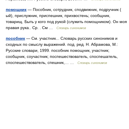
помощник
— Пособник, сотрудник, сподвижник, подручник (
ый), прислужник, приспешник, прихвостень; сообщник,
товарищ. Быть у кого под рукой (служить помощником). Он моя
правая рука.. Ср. . См …
Словарь синонимов
пособник
— См. участник... Словарь русских синонимов и
сходных по смыслу выражений. под. ред. Н. Абрамова, М.:
Русские словари, 1999. пособник помощник, участник;
сообщник, соучастник; поспешествователь, споспешатель,
споспешествователь, спешник,… …
Словарь синонимов