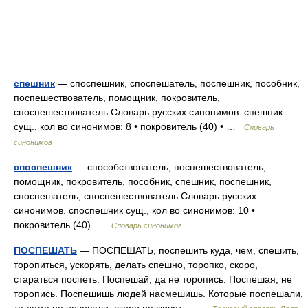
спешник
— споспешник, споспешатель, поспешник, пособник,
поспешествователь, помощник, покровитель,
споспешествователь Словарь русских синонимов. спешник
сущ., кол во синонимов: 8 • покровитель (40) • …
Словарь
синонимов
споспешник
— способствователь, поспешествователь,
помощник, покровитель, пособник, спешник, поспешник,
споспешатель, споспешествователь Словарь русских
синонимов. споспешник сущ., кол во синонимов: 10 •
покровитель (40) …
Словарь синонимов
ПОСПЕШАТЬ
— ПОСПЕШАТЬ, поспешить куда, чем, спешить,
торопиться, ускорять, делать спешно, торопко, скоро,
стараться поспеть. Поспешай, да не торопись. Поспешая, не
торопись. Поспешишь людей насмешишь. Которые поспешали,