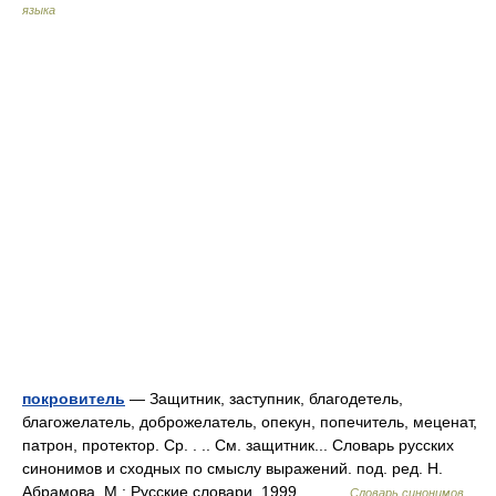
языка
покровитель
— Защитник, заступник, благодетель,
благожелатель, доброжелатель, опекун, попечитель, меценат,
патрон, протектор. Ср. . .. См. защитник... Словарь русских
синонимов и сходных по смыслу выражений. под. ред. Н.
Абрамова, М.: Русские словари, 1999.… …
Словарь синонимов